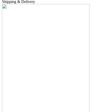
Shipping & Delivery
Опции
можно
выбрать
на
странице
товара.