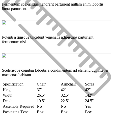
Fermentum scelerisque hendrerit parturient nullam enim lobortis
litora parturient.
Potenti a quisque tincidunt venenatis adipiscing parturient
fermentum nisl.
Scelerisque conubia lobortis a condimentum ad eleifend dui integer
maecenas habitant.
Specification
Chair
Armchair
Sofas
Height
37"
42"
42"
Width
26.5"
32.5"
142"
Depth
19.5"
22.5"
24.5"
Assembly Required
No
No
Yes
Packaging Type
Box
Box
Box