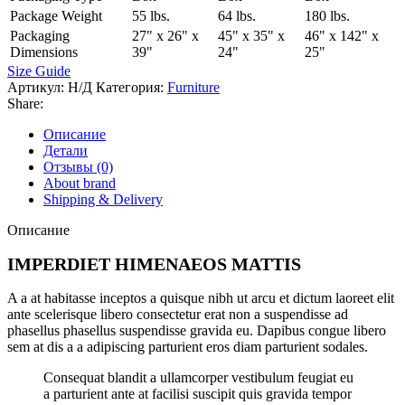
Package Weight
55 lbs.
64 lbs.
180 lbs.
Packaging
27" x 26" x
45" x 35" x
46" x 142" x
Dimensions
39"
24"
25"
Size Guide
Артикул:
Н/Д
Категория:
Furniture
Share:
Описание
Детали
Отзывы (0)
About brand
Shipping & Delivery
Описание
IMPERDIET HIMENAEOS MATTIS
A a at habitasse inceptos a quisque nibh ut arcu et dictum laoreet elit
ante scelerisque libero consectetur erat non a suspendisse ad
phasellus phasellus suspendisse gravida eu. Dapibus congue libero
sem at dis a a adipiscing parturient eros diam parturient sodales.
Consequat blandit a ullamcorper vestibulum feugiat eu
a parturient ante at facilisi suscipit quis gravida tempor