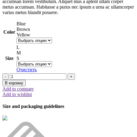
accumsan lorem vestibulum. Aliquet mus a aptent ullam corper
metus accumsan. Habitasse a purus nec ipsum a urna ac ullamcorper
varius metus blandit posuere.
Blue
Brown
Color
Yellow
L
M
Size
S
Очистить
Количество
товара
В корзину
Eames
Add to compare
plastic
Add to wishlist
side
chair
Size and packaging guidelines