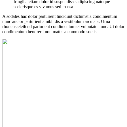
fringilla etiam dolor id suspendisse adipiscing natoque
scelerisque es vivamus sed massa.
A sodales hac dolor parturient tincidunt dictumst a condimentum
nunc auctor parturient a nibh dis a vestibulum arcu a a. Urna
rhoncus eleifend parturient condimentum et vulputate nunc. Ut dolor
condimentum hendrerit non mattis a commodo sociis.