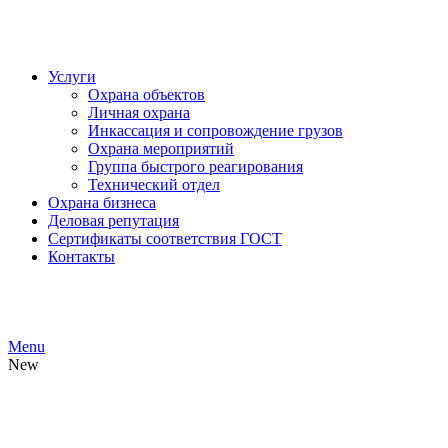
ЧОП "Каскад-РСП" Вместе мы сильнее!
Услуги
Охрана объектов
Личная охрана
Инкассация и сопровождение грузов
Охрана мероприятий
Группа быстрого реагирования
Технический отдел
Охрана бизнеса
Деловая репутация
Сертификаты соответствия ГОСТ
Контакты
ЧОП "Каскад-РСП" Вместе мы сильнее!
Menu
New