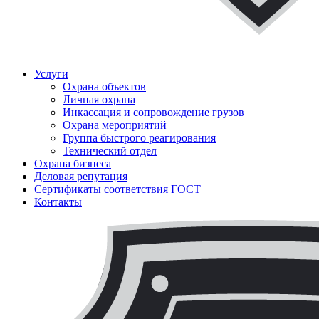
ЧОП "Каскад-РСП" Вместе мы сильнее!
Услуги
Охрана объектов
Личная охрана
Инкассация и сопровождение грузов
Охрана мероприятий
Группа быстрого реагирования
Технический отдел
Охрана бизнеса
Деловая репутация
Сертификаты соответствия ГОСТ
Контакты