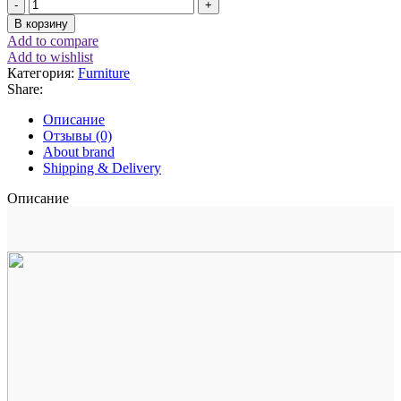
Количество
товара
В корзину
Classic
Add to compare
wooden
Add to wishlist
chair
Категория:
Furniture
Share:
Описание
Отзывы (0)
About brand
Shipping & Delivery
Описание