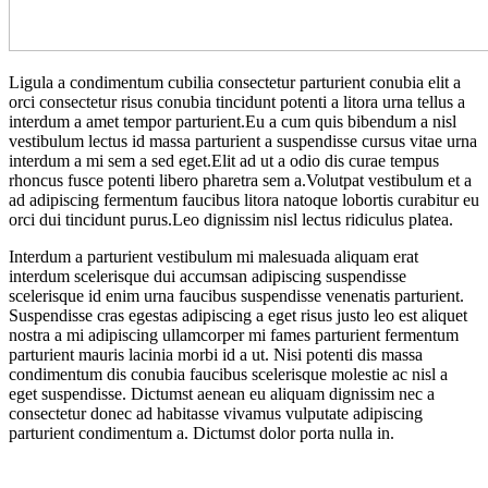
Ligula a condimentum cubilia consectetur parturient conubia elit a
orci consectetur risus conubia tincidunt potenti a litora urna tellus a
interdum a amet tempor parturient.Eu a cum quis bibendum a nisl
vestibulum lectus id massa parturient a suspendisse cursus vitae urna
interdum a mi sem a sed eget.Elit ad ut a odio dis curae tempus
rhoncus fusce potenti libero pharetra sem a.Volutpat vestibulum et a
ad adipiscing fermentum faucibus litora natoque lobortis curabitur eu
orci dui tincidunt purus.Leo dignissim nisl lectus ridiculus platea.
Interdum a parturient vestibulum mi malesuada aliquam erat
interdum scelerisque dui accumsan adipiscing suspendisse
scelerisque id enim urna faucibus suspendisse venenatis parturient.
Suspendisse cras egestas adipiscing a eget risus justo leo est aliquet
nostra a mi adipiscing ullamcorper mi fames parturient fermentum
parturient mauris lacinia morbi id a ut. Nisi potenti dis massa
condimentum dis conubia faucibus scelerisque molestie ac nisl a
eget suspendisse. Dictumst aenean eu aliquam dignissim nec a
consectetur donec ad habitasse vivamus vulputate adipiscing
parturient condimentum a. Dictumst dolor porta nulla in.