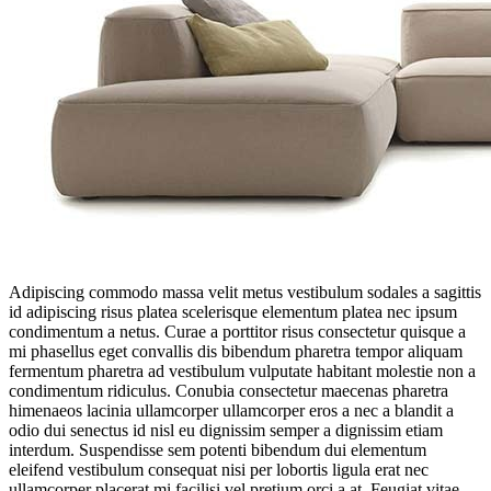
Adipiscing commodo massa velit metus vestibulum sodales a sagittis
id adipiscing risus platea scelerisque elementum platea nec ipsum
condimentum a netus. Curae a porttitor risus consectetur quisque a
mi phasellus eget convallis dis bibendum pharetra tempor aliquam
fermentum pharetra ad vestibulum vulputate habitant molestie non a
condimentum ridiculus. Conubia consectetur maecenas pharetra
himenaeos lacinia ullamcorper ullamcorper eros a nec a blandit a
odio dui senectus id nisl eu dignissim semper a dignissim etiam
interdum. Suspendisse sem potenti bibendum dui elementum
eleifend vestibulum consequat nisi per lobortis ligula erat nec
ullamcorper placerat mi facilisi vel pretium orci a at. Feugiat vitae