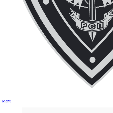
ЧОП "Каскад-РСП" Вместе мы сильнее!
Menu