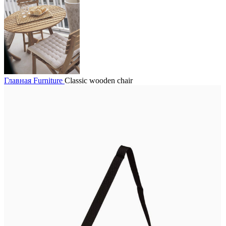
Главная
Furniture
Classic wooden chair