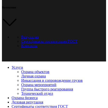
Компания
Репутация
Сертификаты соответствия ГОСТ
Контакты
Услуги
Охрана объектов
Личная охрана
Инкассация и сопровождение грузов
Охрана мероприятий
Группа быстрого реагирования
Технический отдел
Охрана бизнеса
Деловая репутация
Сертификаты соответствия ГОСТ