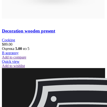
Decoration wooden present
Cooking
$
89.00
Оценка
5.00
из 5
В корзину
Add to compare
Quick view
Add to wishlist