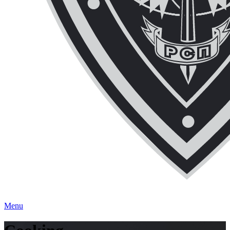
ЧОП "Каскад-РСП" Вместе мы сильнее!
Menu