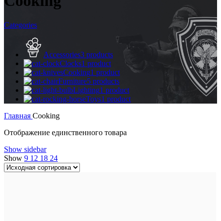
Cooking
Categories
Accessories
3 products
Clocks
1 product
Cooking
1 product
Furniture
5 products
Lighting
1 product
Toys
1 product
Главная
Cooking
Отображение единственного товара
Show sidebar
Show
9
12
18
24