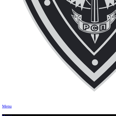
ЧОП "Каскад-РСП" Вместе мы сильнее!
Menu